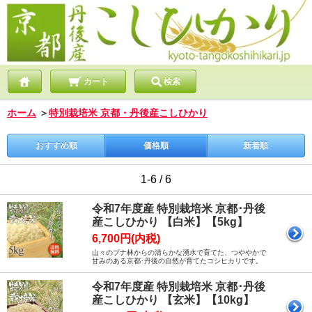
カート
検索
ホーム
＞
特別栽培米 京都・丹後産こしひかり
おすすめ順
価格順
新着順
1-6 / 6
令和7年度産 特別栽培米 京都･丹後
産こしひかり 【白米】【5kg】
6,700円(内税)
山々のブナ林からの清らかな湧水で育てた、つややかで
甘みのある京都･丹後の自然が育てたコシヒカリです。
令和7年度産 特別栽培米 京都･丹後
産こしひかり 【玄米】【10kg】