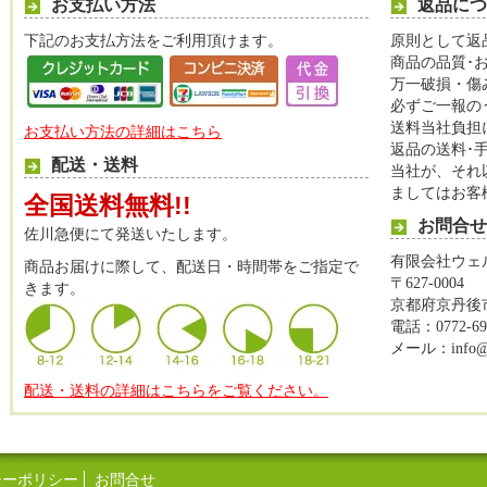
お支払い方法
返品につ
下記のお支払方法をご利用頂けます。
原則として返
商品の品質･
万一破損・傷
必ずご一報の
送料当社負担
お支払い方法の詳細はこちら
返品の送料･
配送・送料
当社が、それ
ましてはお客
全国送料無料!!
お問合せ
佐川急便にて発送いたします。
有限会社ウェ
商品お届けに際して、配送日・時間帯をご指定で
〒627-0004
きます。
京都府京丹後市
電話：0772-69
メール：info@kyo
配送・送料の詳細はこちらをご覧ください。
シーポリシー
お問合せ