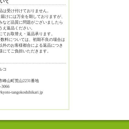
いて
品は受け付けておりません。
お届けには万全を期しておりますが、
みなど品質に問題がございましたら
うえ返品ください。
にてお取替え・返品承ります。
手数料については、初期不良の場合は
以外のお客様都合による返品につき
様にてご負担いただきます。
ルコ
峰山町荒山2231番地
-3066
to-tangokoshihikari.jp