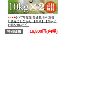
令和7年度産 普通栽培米 京都･
丹後産こしひかり 【白米】【20kg／
お得な10kg×2】
)
16,800円(内税)