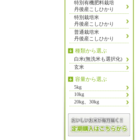
特別有機肥料栽培
丹後産こしひかり
特別栽培米
丹後産こしひかり
普通栽培米
丹後産こしひかり
種類から選ぶ
白米(無洗米も選択化)
玄米
容量から選ぶ
5kg
10kg
20kg、30kg